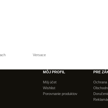
ach
Versace
MÔJ PROFIL
PRE ZÁ
Môj účet
Ochrana 
Wishlist
Obchodn
Porovnanie produktov
Doručenie
Reklamá