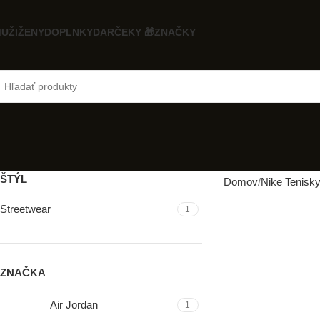
UŽI
ŽENY
DOPLNKY
DARČEKY 🎁
ZNAČKY
ŠTÝL
Domov
Nike Tenisk
Streetwear
1
ZNAČKA
Air Jordan
1