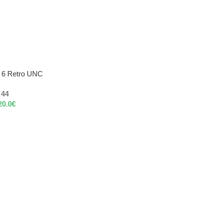
n 6 Retro UNC
44
20.0
€