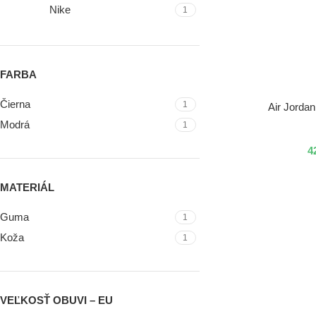
Nike
1
FARBA
Čierna
1
VÝBER MOŽNOSTÍ
Air Jorda
Modrá
1
4
MATERIÁL
Guma
1
Koža
1
VEĽKOSŤ OBUVI – EU