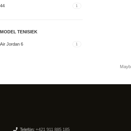
44
1
MODEL TENISIEK
Air Jordan 6
1
Mayb
Telefón:
+421 911 885 185