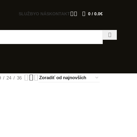
SLUŽBY
O NÁS
KONTAKT
0
/
0.0
€
9
24
36