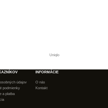
Uniqlo
Reese´s Puffs
KAZNÍKOV
INFORMÁCIE
osobných údajov
O nás
é podmienky
Kontakt
 a platba
cia