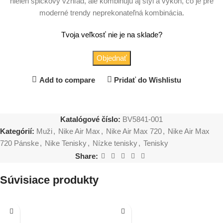
nielen špičkový vzhľad, ale kombinujú aj štýl a výkon, čo je pre
moderné trendy neprekonateľná kombinácia.
Tvoja veľkosť nie je na sklade?
Objednať
Add to compare
Pridať do Wishlistu
Katalógové číslo:
BV5841-001
Kategórií:
Muži
,
Nike Air Max
,
Nike Air Max 720
,
Nike Air Max
720 Pánske
,
Nike Tenisky
,
Nízke tenisky
,
Tenisky
Share:
Súvisiace produkty