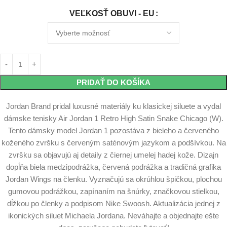
VEĽKOSŤ OBUVI - EU
PRIDAŤ DO KOŠÍKA
Jordan Brand pridal luxusné materiály ku klasickej siluete a vydal
dámske tenisky Air Jordan 1 Retro High Satin Snake Chicago (W).
Tento dámsky model Jordan 1 pozostáva z bieleho a červeného
koženého zvršku s červeným saténovým jazykom a podšívkou. Na
zvršku sa objavujú aj detaily z čiernej umelej hadej kože. Dizajn
dopĺňa biela medzipodrážka, červená podrážka a tradičná grafika
Jordan Wings na členku. Vyznačujú sa okrúhlou špičkou, plochou
gumovou podrážkou, zapínaním na šnúrky, značkovou stielkou,
dĺžkou po členky a podpisom Nike Swoosh. Aktualizácia jednej z
ikonických siluet Michaela Jordana. Neváhajte a objednajte ešte