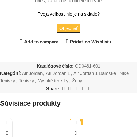
dnes, zaručene nebudete ľutovať!
Tvoja veľkosť nie je na sklade?
Objednať
Add to compare
Pridať do Wishlistu
Katalógové číslo:
CD0461-601
Kategórií:
Air Jordan
,
Air Jordan 1
,
Air Jordan 1 Dámske
,
Nike
Tenisky
,
Tenisky
,
Vysoké tenisky
,
Ženy
Share:
Súvisiace produkty
-17%