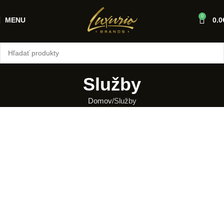
0
MENU
0.0
Služby
Domov
Služby
PERSONAL SHOPPER
Produkty na želanie
Zisti viac
VÝKUP PRODUKTOV
Výkup a komisionálny predaj
Zisti viac