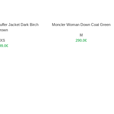
VÝBER MOŽNOSTÍ
ffer Jacket Dark Birch
Moncler Woman Down Coat Green
rown
M
XS
290.0
€
99.0
€