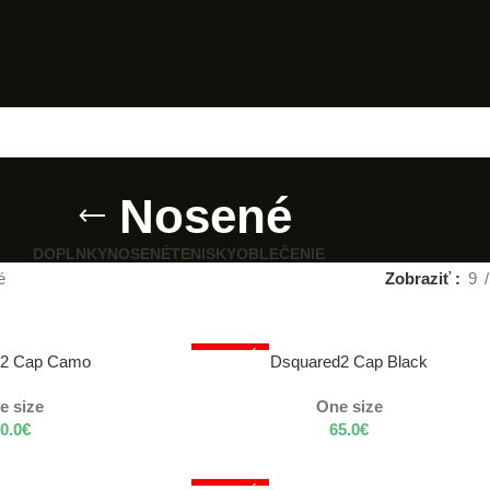
Nosené
DOPLNKY
NOSENÉ
TENISKY
OBLEČENIE
é
Zobraziť
9
NOSENÝ
VÝBER MOŽNOSTÍ
d2 Cap Camo
Dsquared2 Cap Black
e size
One size
0.0
€
65.0
€