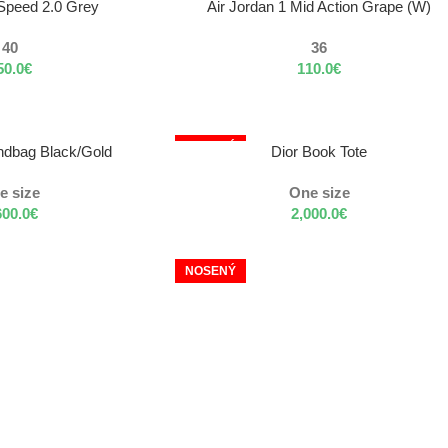
NOSENÝ
VÝBER MOŽNOSTÍ
Speed 2.0 Grey
Air Jordan 1 Mid Action Grape (W)
40
36
50.0
€
110.0
€
NOSENÝ
VÝBER MOŽNOSTÍ
ndbag Black/Gold
Dior Book Tote
e size
One size
600.0
€
2,000.0
€
NOSENÝ