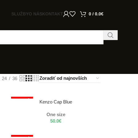
SLUŽBY
O NÁS
KONTAKT
0
/
0.0
€
24
36
NOSENÝ
VÝBER MOŽNOSTÍ
Kenzo Cap Blue
One size
50.0
€