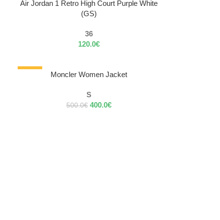
NOSENÝ
VÝBER MOŽNOSTÍ
Air Jordan 1 Retro High Court Purple White
(GS)
36
120.0
€
-20%
VÝBER MOŽNOSTÍ
Moncler Women Jacket
NOSENÝ
S
400.0
€
500.0
€