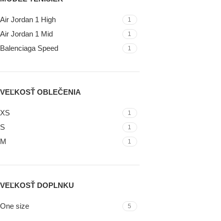
Air Jordan 1 High
1
Air Jordan 1 Mid
1
Balenciaga Speed
1
VEĽKOSŤ OBLEČENIA
XS
1
S
1
M
1
VEĽKOSŤ DOPLNKU
One size
5