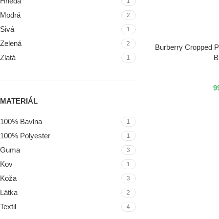
Hnedá
1
Modrá
2
Sivá
1
Zelená
2
VÝBER MOŽNOSTÍ
Burberry Cropped Pu
B
Zlatá
1
9
MATERIÁL
100% Bavlna
1
100% Polyester
1
Guma
3
Kov
1
Koža
3
Látka
2
Textil
4