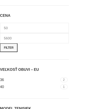
CENA
FILTER
VEĽKOSŤ OBUVI – EU
36
2
40
1
MODEL TENISIEK