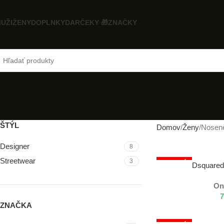
UŽI
ŽENY
DOPLNKY
DARČEKY 🎁
ZNAČKY
ŠTÝL
Domov
Ženy
Nosen
Designer
8
Streetwear
3
NOSENÝ
VÝBER MOŽNOSTÍ
Dsquare
On
7
ZNAČKA