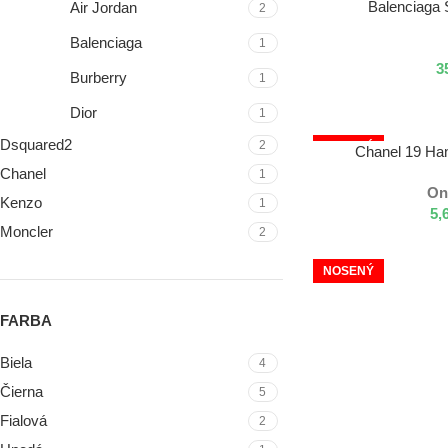
NOSENÝ
VÝBER MOŽNOSTÍ
Balenciaga 
Air Jordan
2
Balenciaga
1
3
Burberry
1
Dior
1
Dsquared2
2
NOSENÝ
VÝBER MOŽNOSTÍ
Chanel 19 Ha
Chanel
1
On
Kenzo
1
5,
Moncler
2
NOSENÝ
FARBA
Biela
4
Čierna
5
Fialová
2