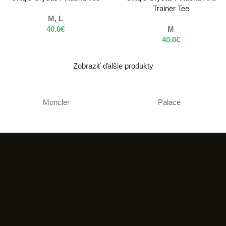
Trainer Tee
M, L
40.0
€
M
40.0
€
Zobraziť ďalšie produkty
Moncler
Palace