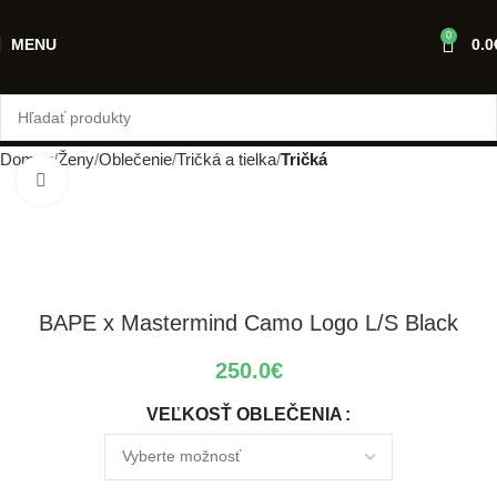
0
MENU
0.0
Domov
Ženy
Oblečenie
Tričká a tielka
Tričká
Klikni pre zväčšenie
BAPE x Mastermind Camo Logo L/S Black
250.0
€
VEĽKOSŤ OBLEČENIA