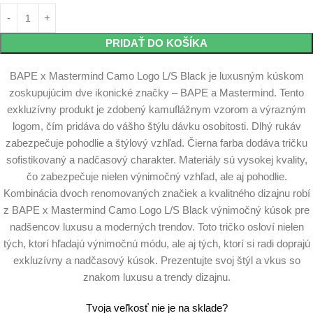
PRIDAŤ DO KOŠÍKA
BAPE x Mastermind Camo Logo L/S Black je luxusným kúskom
zoskupujúcim dve ikonické značky – BAPE a Mastermind. Tento
exkluzívny produkt je zdobený kamuflážnym vzorom a výrazným
logom, čím pridáva do vášho štýlu dávku osobitosti. Dlhý rukáv
zabezpečuje pohodlie a štýlový vzhľad. Čierna farba dodáva tričku
sofistikovaný a nadčasový charakter. Materiály sú vysokej kvality,
čo zabezpečuje nielen výnimočný vzhľad, ale aj pohodlie.
Kombinácia dvoch renomovaných značiek a kvalitného dizajnu robí
z BAPE x Mastermind Camo Logo L/S Black výnimočný kúsok pre
nadšencov luxusu a moderných trendov. Toto tričko osloví nielen
tých, ktorí hľadajú výnimočnú módu, ale aj tých, ktorí si radi doprajú
exkluzívny a nadčasový kúsok. Prezentujte svoj štýl a vkus so
znakom luxusu a trendy dizajnu.
Tvoja veľkosť nie je na sklade?