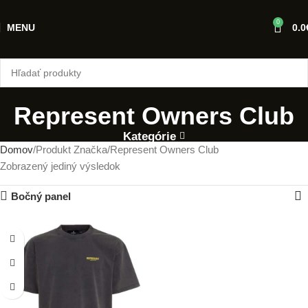
0
MENU
0.0
Represent Owners Club
Kategórie
Domov
Produkt Značka
Represent Owners Club
Zobrazený jediný výsledok
Bočný panel