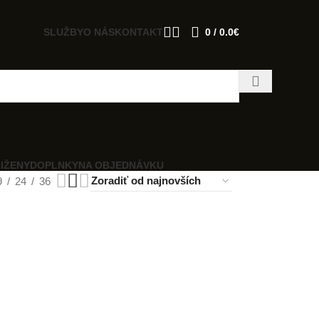
SLUŽBY
O NÁS
KONTAKT
0
/
0.0
€
I
ŽENY
DOPLNKY
NA OBJEDNÁVKU
9
24
36