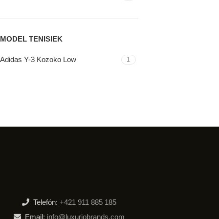
MODEL TENISIEK
Adidas Y-3 Kozoko Low
1
Telefón:
+421 911 885 185
Email:
info@luxuriobrands.com