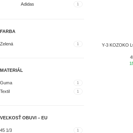
Adidas
1
FARBA
Zelená
1
VÝBER MOŽNOSTÍ
Y-3 KOZOKO 
4
1
MATERIÁL
Guma
1
Textil
1
VEĽKOSŤ OBUVI – EU
45 1/3
1