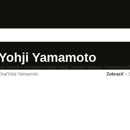
Yohji Yamamoto
KE TENISKY PÁNSKE
NOVINKY
NIKE TENISKY
ADIDAS TENISKY
MUŽ
čka
Yohji Yamamoto
Zobraziť