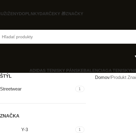
UŽI
ŽENY
DOPLNKY
DARČEKY 🎁
ZNAČKY
ADIDAS TENISKY PÁNSKE
BALENCIAGA TENISKY
NI
ŠTÝL
Domov
Produkt Zna
Streetwear
1
ZNAČKA
Y-3
1