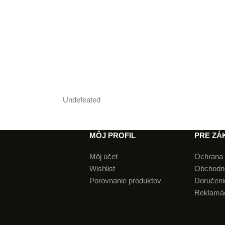
Undefeated
MÔJ PROFIL
PRE ZÁ
Môj účet
Ochrana 
Wishlist
Obchodn
Porovnanie produktov
Doručenie
Reklamá