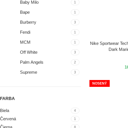
Baby Milo
1
Bape
1
Burberry
3
Fendi
1
MCM
1
VÝBER MOŽNOSTÍ
Nike Sportwear Tech
Dark Mari
Off White
3
Palm Angels
2
1
Supreme
3
Vlone
2
NOSENÝ
Wiz Khalifa
1
FARBA
Nike
1
Biela
4
Červená
1
Čierna
8