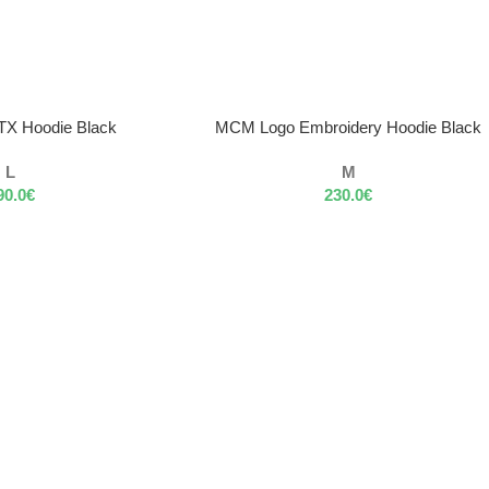
VÝBER MOŽNOSTÍ
 TX Hoodie Black
MCM Logo Embroidery Hoodie Black
L
M
90.0
€
230.0
€