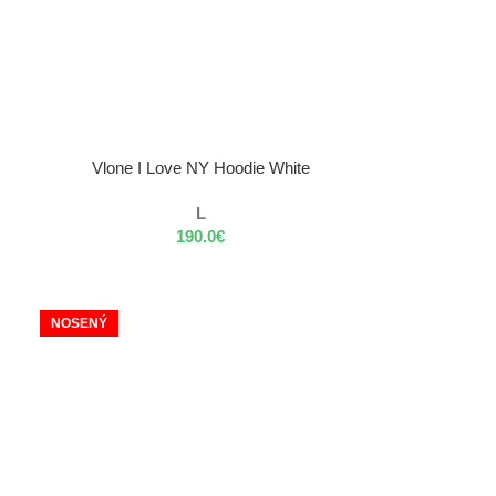
VÝBER MOŽNOSTÍ
Vlone I Love NY Hoodie White
L
190.0
€
NOSENÝ