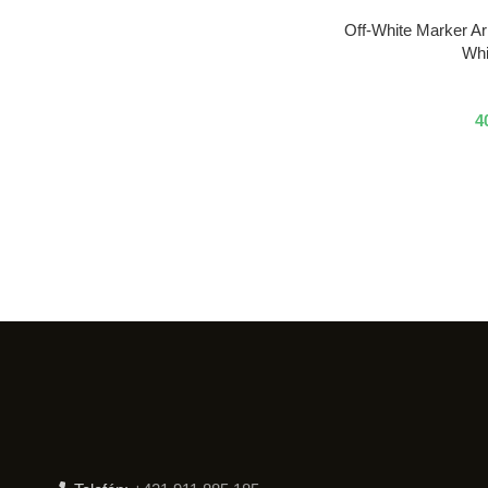
VÝBER MOŽNOSTÍ
Off-White Marker Ar
Whi
4