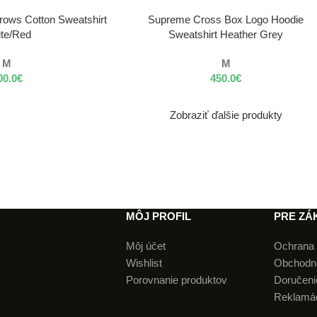
VÝBER MOŽNOSTÍ
rows Cotton Sweatshirt
Supreme Cross Box Logo Hoodie
te/Red
Sweatshirt Heather Grey
M
M
00.0
€
450.0
€
Zobraziť ďalšie produkty
MÔJ PROFIL
PRE ZÁ
Môj účet
Ochrana 
Wishlist
Obchodn
Porovnanie produktov
Doručenie
Reklamá