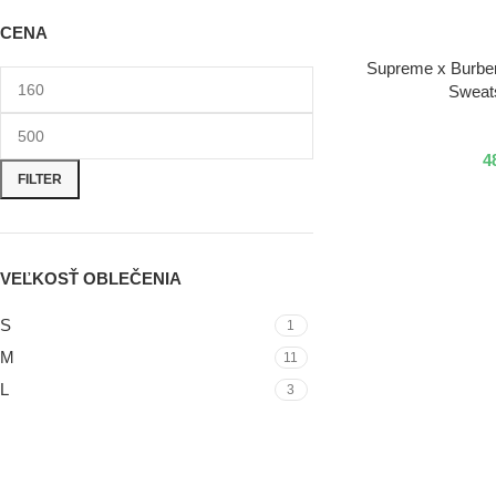
CENA
VÝBER MOŽNOSTÍ
Supreme x Burbe
Sweats
4
FILTER
VEĽKOSŤ OBLEČENIA
S
1
M
11
L
3