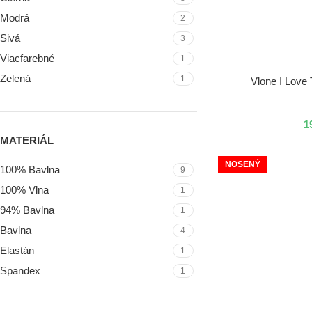
Modrá
2
Sivá
3
Viacfarebné
1
Zelená
1
VÝBER MOŽNOSTÍ
Vlone I Love
1
MATERIÁL
NOSENÝ
100% Bavlna
9
100% Vlna
1
94% Bavlna
1
Bavlna
4
Elastán
1
Spandex
1