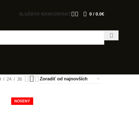
SLUŽBY
O NÁS
KONTAKT
0
/
0.0
€
9
24
36
NOSENÝ