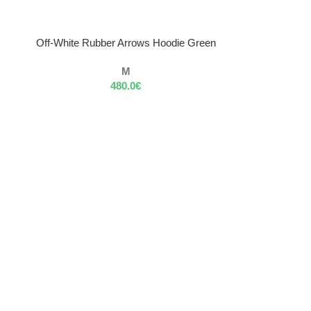
VÝBER MOŽNOSTÍ
Off-White Rubber Arrows Hoodie Green
M
480.0
€