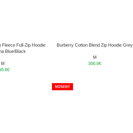
VÝBER MOŽNOSTÍ
 Fleece Full-Zip Hoodie
Burberry Cotton Blend Zip Hoodie Grey
na Blue/Black
M
M
300.0
€
60.0
€
NOSENÝ