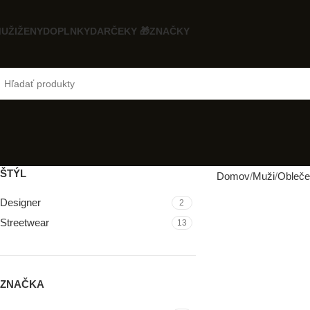
UŽI
ŽENY
DOPLNKY
DARČEKY 🎁
ZNAČKY
ŠTÝL
Domov
Muži
Obleče
Designer
2
Streetwear
13
ZNAČKA