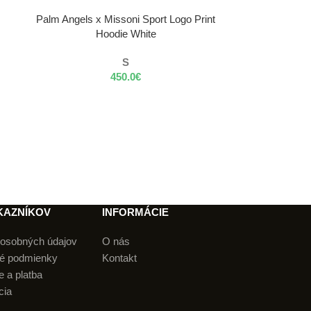
VÝBER MOŽNOSTÍ
Palm Angels x Missoni Sport Logo Print
Hoodie White
S
450.0
€
Gelchop
KAZNÍKOV
INFORMÁCIE
osobných údajov
O nás
é podmienky
Kontakt
 a platba
cia