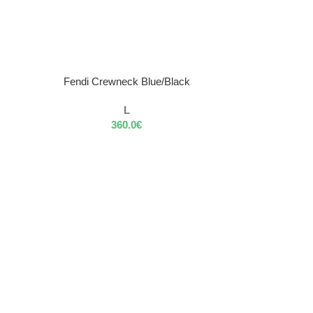
VÝBER MOŽNOSTÍ
Fendi Crewneck Blue/Black
L
360.0
€