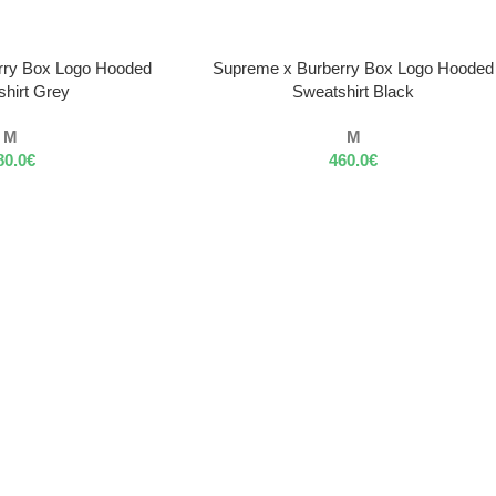
VÝBER MOŽNOSTÍ
rry Box Logo Hooded
Supreme x Burberry Box Logo Hooded
hirt Grey
Sweatshirt Black
M
M
80.0
€
460.0
€