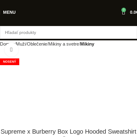
0
MENU
0.0
Domov
Muži
Oblečenie
Mikiny a svetre
Mikiny
Klikni pre zväčšenie
NOSENÝ
Supreme x Burberry Box Logo Hooded Sweatshirt