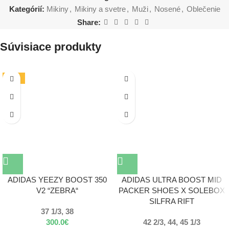
Kategórií:
Mikiny
,
Mikiny a svetre
,
Muži
,
Nosené
,
Oblečenie
Share:
Súvisiace produkty
-19%
ADIDAS YEEZY BOOST 350
ADIDAS ULTRA BOOST MID
V2 “ZEBRA“
PACKER SHOES X SOLEBOX
SILFRA RIFT
37 1/3, 38
300.0
€
42 2/3, 44, 45 1/3