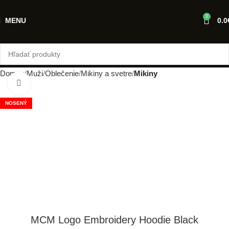
0
MENU
0.0
Domov
Muži
Oblečenie
Mikiny a svetre
Mikiny
Klikni pre zväčšenie
NOSENÝ
MCM Logo Embroidery Hoodie Black