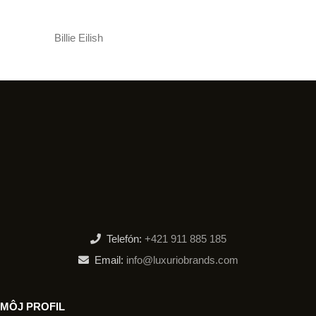
Billie Eilish
Telefón:
+421 911 885 185
Email:
info@luxuriobrands.com
MÔJ PROFIL