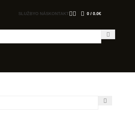
SLUŽBY
O NÁS
KONTAKT
0
/
0.0
€