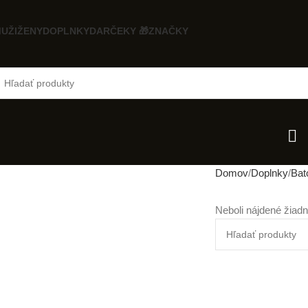
UŽI
ŽENY
DOPLNKY
DARČEKY 🎁
ZNAČKY
Domov
Doplnky
Bat
Neboli nájdené žiad