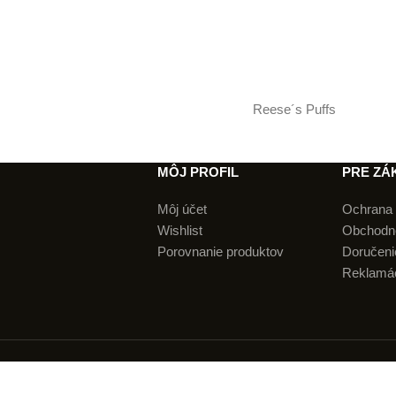
Reese´s Puffs
MÔJ PROFIL
PRE ZÁ
Môj účet
Ochrana 
Wishlist
Obchodn
Porovnanie produktov
Doručenie
Reklamá