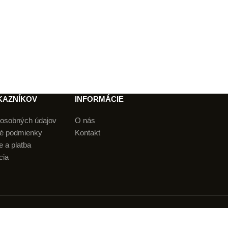
Billionaire Boys
Club
KAZNÍKOV
INFORMÁCIE
osobných údajov
O nás
é podmienky
Kontakt
 a platba
cia