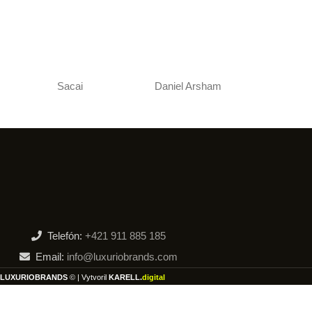
Sacai
Daniel Arsham
Telefón:
+421 911 885 185
Email:
info@luxuriobrands.com
LUXURIOBRANDS
©
| Vytvoril
KARELL.
digital