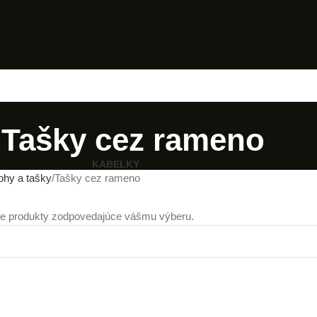
Tašky cez rameno
KABELKY
ohy a tašky
Tašky cez rameno
ne produkty zodpovedajúce vášmu výberu.