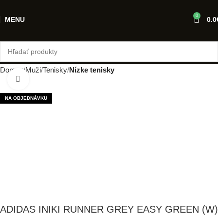
0
MENU
0.0
Domov
Muži
Tenisky
Nízke tenisky
Klikni pre zväčšenie
NA OBJEDNÁVKU
ADIDAS INIKI RUNNER GREY EASY GREEN (W)