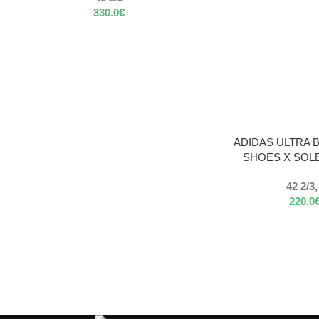
330.0
€
VÝBER MOŽNOSTÍ
ADIDAS ULTRA 
SHOES X SOLE
42 2/3,
220.0