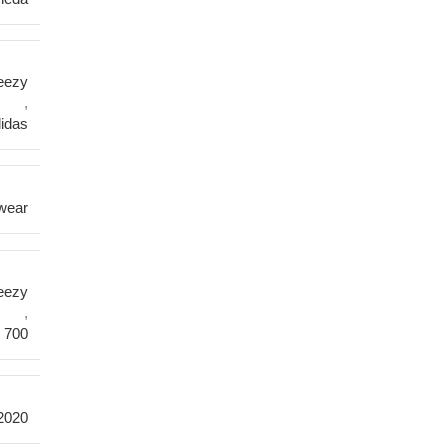
eezy
,
idas
wear
eezy
,
 700
2020