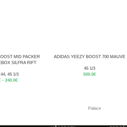
VÝBER MOŽNOSTÍ
BOOST MID PACKER
ADIDAS YEEZY BOOST 700 MAUVE
BOX SILFRA RIFT
45 1/3
 44, 45 1/3
500.0
€
€
–
240.0
€
Palace