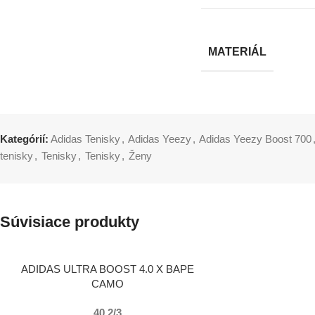
MATERIÁL
Kategórií:
Adidas Tenisky
,
Adidas Yeezy
,
Adidas Yeezy Boost 700
tenisky
,
Tenisky
,
Tenisky
,
Ženy
Súvisiace produkty
VÝBER MOŽNOSTÍ
ADIDAS ULTRA BOOST 4.0 X BAPE
CAMO
40 2/3