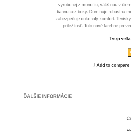
vyrobenej z monofilu, väčšinou v čier
tiahnu cez boky. Dominuje robustná m
zabezpečuje dokonalý komfort. Tenisk
príležitosť. Toto nové farebné preve
Tvoja veľko
Add to compare
ĎALŠIE INFORMÁCIE
Či
H