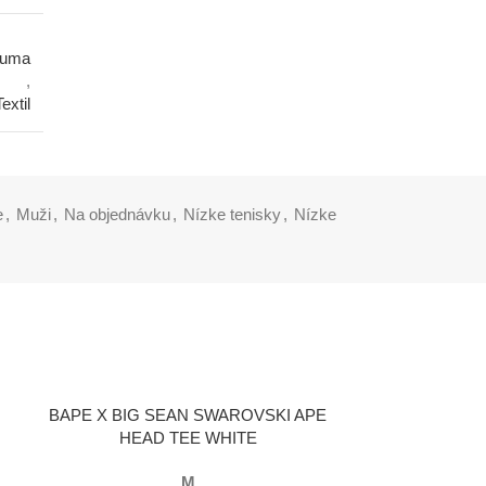
uma
,
Textil
e
,
Muži
,
Na objednávku
,
Nízke tenisky
,
Nízke
VÝBER MOŽNOSTÍ
BAPE X BIG SEAN SWAROVSKI APE
HEAD TEE WHITE
M