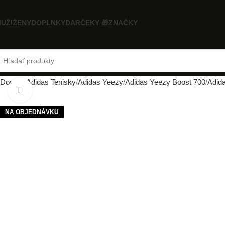
UŽI
ŽENY
DOPLNKY
DARČEKY 🎁
ZNAČKY
Domov
Adidas Tenisky
Adidas Yeezy
Adidas Yeezy Boost 700
Adid
Klikni pre zväčšenie
NA OBJEDNÁVKU