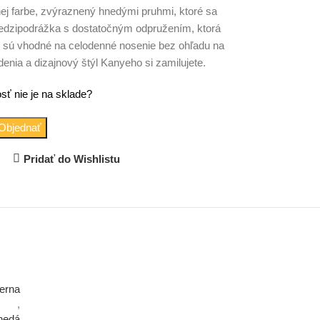
nej farbe, zvýraznený hnedými pruhmi, ktoré sa
edzipodrážka s dostatočným odpružením, ktorá
y sú vhodné na celodenné nosenie bez ohľadu na
denia a dizajnový štýl Kanyeho si zamilujete.
sť nie je na sklade?
Objednať
Pridať do Wishlistu
erna
,
nedá