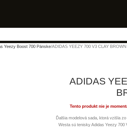
as Yeezy Boost 700 Pánske
ADIDAS YEEZY 700 V3 CLAY BROWN
ADIDAS YEE
B
Tento produkt nie je momentá
Ďalšia modelová sada, ktorá vzišla z
Westa sú tenisky Adidas Yeezy 700 V