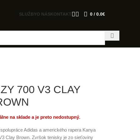
SLUŽBY
O NÁS
KONTAKT
0
/
0.0
€
ZY 700 V3 CLAY
ROWN
lne na sklade a je preto nedostupný.
o spolupráce Adidas a amerického rapera Kanya
3 Clay Brown. Zvršok tenisky je zo sieťoviny