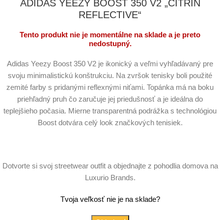
ADIDAS YEEZY BOOST 350 V2 „CITRIN
REFLECTIVE“
Tento produkt nie je momentálne na sklade a je preto
nedostupný.
Adidas Yeezy Boost 350 V2 je ikonický a veľmi vyhľadávaný pre
svoju minimalistickú konštrukciu. Na zvršok tenisky boli použité
zemité farby s pridanými reflexnými niťami. Topánka má na boku
priehľadný pruh čo zaručuje jej priedušnosť a je ideálna do
teplejšieho počasia. Mierne transparentná podrážka s technológiou
Boost dotvára celý look značkových tenisiek.
Dotvorte si svoj streetwear outfit a objednajte z pohodlia domova na
Luxurio Brands.
Tvoja veľkosť nie je na sklade?