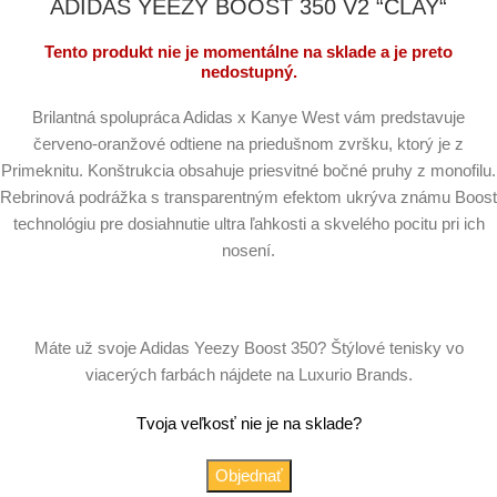
ADIDAS YEEZY BOOST 350 V2 “CLAY“
Tento produkt nie je momentálne na sklade a je preto
nedostupný.
Brilantná spolupráca Adidas x Kanye West vám predstavuje
červeno-oranžové odtiene na priedušnom zvršku, ktorý je z
Primeknitu. Konštrukcia obsahuje priesvitné bočné pruhy z monofilu.
Rebrinová podrážka s transparentným efektom ukrýva známu Boost
technológiu pre dosiahnutie ultra ľahkosti a skvelého pocitu pri ich
nosení.
Máte už svoje Adidas Yeezy Boost 350? Štýlové tenisky vo
viacerých farbách nájdete na Luxurio Brands.
Tvoja veľkosť nie je na sklade?
Objednať