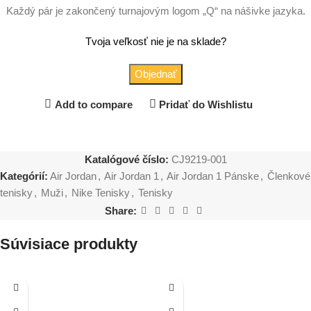
Každý pár je zakončený turnajovým logom „Q“ na nášivke jazyka.
Tvoja veľkosť nie je na sklade?
Objednať
Add to compare
Pridať do Wishlistu
Katalógové číslo:
CJ9219-001
Kategórií:
Air Jordan
,
Air Jordan 1
,
Air Jordan 1 Pánske
,
Členkové
tenisky
,
Muži
,
Nike Tenisky
,
Tenisky
Share:
Súvisiace produkty