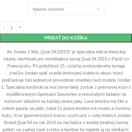
PRIDAŤ DO KOŠÍKA
Air Jordan 1 Mid „Quai 54 (2019)“ je špeciálna edícia klasickej
siluety navrhnutá pre streetbalový turnaj Quai 54 2019 v Paríži vo
Francúzsku. Pri príležitosti 15. výročia svetoznámeho turnaja
značka Jordan opäť uvarila limitovanú kolekciu obuvi, ktorú
podčiarkuje toto jedinečné prevedenie strednej časti modelu Jordan
1. Špeciálna konštrukcia má čierno-biely zvršok z prémiovej kože s
modifikovanými šperkami Swooshes a nesúrodými farbami na
koženom obložení na každej strane päty. Ľavá teniska má žlté a
zelené panely na päte, zatiaľ čo pravá teniska má modrú a červenú
kožu. Vzor geometrických tvarov využívaný v celej kolekcii Jordan
Brand Quai 54 na rok 2019 sa nachádza v lesklej tonálnej čiernej
potlači na zadnej časti zvršku a farebne ho nájdete aj na stielkach.