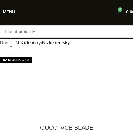
0
MENU
0.0
Domov
Muži
Tenisky
Nízke tenisky
Klikni pre zväčšenie
NA OBJEDNÁVKU
GUCCI ACE BLADE