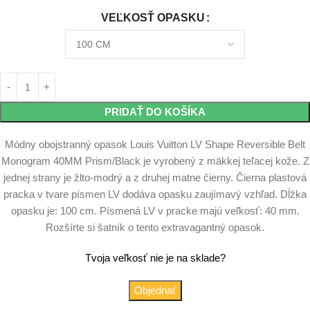
VEĽKOSŤ OPASKU
PRIDAŤ DO KOŠÍKA
Módny obojstranný opasok Louis Vuitton LV Shape Reversible Belt
Monogram 40MM Prism/Black je vyrobený z mäkkej teľacej kože. Z
jednej strany je žlto-modrý a z druhej matne čierny. Čierna plastová
pracka v tvare písmen LV dodáva opasku zaujímavý vzhľad. Dĺžka
opasku je: 100 cm. Písmená LV v pracke majú veľkosť: 40 mm.
Rozšírte si šatník o tento extravagantný opasok.
Tvoja veľkosť nie je na sklade?
Objednať