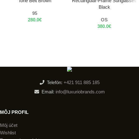
Tone Belt Brown
Rectangular-Frame Sunglasses
Black
95
280.0
€
OS
380.0
€
Telefón:
+421 911 885 185
Email:
info@luxuriobrands.com
MÔJ PROFIL
Môj účet
Wishlist