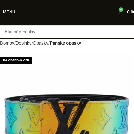
0
MENU
0.0
Domov
Doplnky
Opasky
Pánske opasky
NA OBJEDNÁVKU