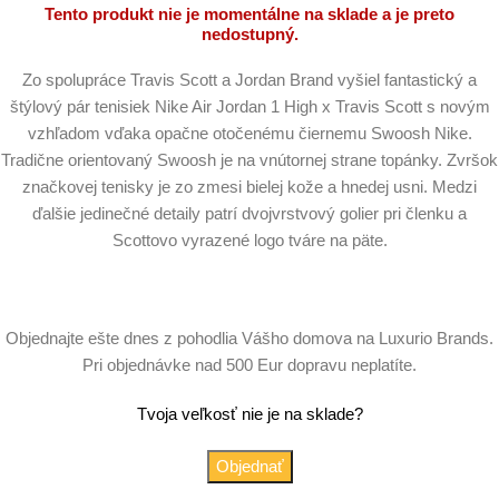
Tento produkt nie je momentálne na sklade a je preto
nedostupný.
Zo spolupráce Travis Scott a Jordan Brand vyšiel fantastický a
štýlový pár tenisiek Nike Air Jordan 1 High x Travis Scott s novým
vzhľadom vďaka opačne otočenému čiernemu Swoosh Nike.
Tradične orientovaný Swoosh je na vnútornej strane topánky. Zvršok
značkovej tenisky je zo zmesi bielej kože a hnedej usni. Medzi
ďalšie jedinečné detaily patrí dvojvrstvový golier pri členku a
Scottovo vyrazené logo tváre na päte.
Objednajte ešte dnes z pohodlia Vášho domova na Luxurio Brands.
Pri objednávke nad 500 Eur dopravu neplatíte.
Tvoja veľkosť nie je na sklade?
Objednať