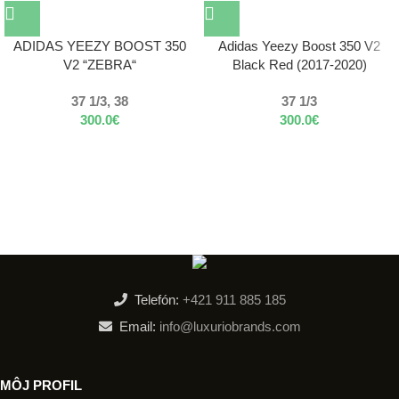
ADIDAS YEEZY BOOST 350
Adidas Yeezy Boost 350 V2
V2 “ZEBRA“
Black Red (2017-2020)
37 1/3, 38
37 1/3
300.0
€
300.0
€
Telefón:
+421 911 885 185
Email:
info@luxuriobrands.com
MÔJ PROFIL