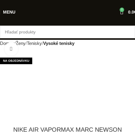
0
MENU
0.0
Domov
Ženy
Tenisky
Vysoké tenisky
Klikni pre zväčšenie
NA OBJEDNÁVKU
NIKE AIR VAPORMAX MARC NEWSON