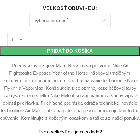
VEĽKOSŤ OBUVI - EU
PRIDAŤ DO KOŠÍKA
Priemyselný dizajnér Marc Newson sa pri tvorbe Nike Air
Flightposite Exposed Year of the Horse inšpiroval tradičnými
koženými mokasínami, pričom spojil používanie technológie Nike
Flyknit a VaporMax. Konštrukcia z celozrnnej kože béžovej farby
zakrýva zelenú stielku Nike Flyknit so zapínaním na suchý zips v
oblasti priehlavku. Priehľadná podrážka odráža technické inovácie
technológie Air Max. Pútka na päte a na jazyku umožňujú komfortné
obúvanie. Kombinujte s koženým opaskom a taškou z našej ponuky.
Tvoja veľkosť nie je na sklade?