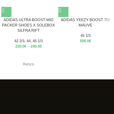
ADIDAS ULTRA BOOST MID
ADIDAS YEEZY BOOST 700
PACKER SHOES X SOLEBOX
MAUVE
SILFRA RIFT
45 1/3
42 2/3, 44, 45 1/3
500.0
€
220.0
€
–
240.0
€
Kenzo