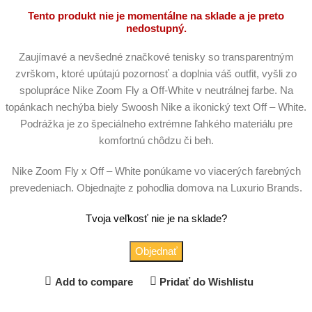
Tento produkt nie je momentálne na sklade a je preto
nedostupný.
Zaujímavé a nevšedné značkové tenisky so transparentným
zvrškom, ktoré upútajú pozornosť a doplnia váš outfit, vyšli zo
spolupráce Nike Zoom Fly a Off-White v neutrálnej farbe. Na
topánkach nechýba biely Swoosh Nike a ikonický text Off – White.
Podrážka je zo špeciálneho extrémne ľahkého materiálu pre
komfortnú chôdzu či beh.
Nike Zoom Fly x Off – White ponúkame vo viacerých farebných
prevedeniach. Objednajte z pohodlia domova na Luxurio Brands.
Tvoja veľkosť nie je na sklade?
Objednať
Add to compare
Pridať do Wishlistu