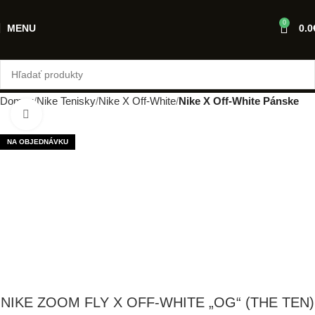
0
MENU
0.0
Domov
Nike Tenisky
Nike X Off-White
Nike X Off-White Pánske
Klikni pre zväčšenie
NA OBJEDNÁVKU
NIKE ZOOM FLY X OFF-WHITE „OG“ (THE TEN)