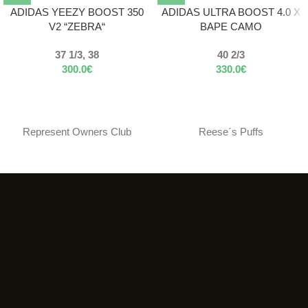
ADIDAS YEEZY BOOST 350
ADIDAS ULTRA BOOST 4.0 X
V2 “ZEBRA“
BAPE CAMO
37 1/3, 38
40 2/3
300.0
€
330.0
€
Represent Owners Club
Reese´s Puffs