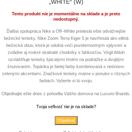
„WHITE“ (W)
Tento produkt nie je momentálne na sklade a je preto
nedostupný.
Ďalšia spolupráca Nike a Off–White priniesla ešte odvážnejšie
bežecké tenisky. Nike Zoom Terra Kiger 5 je navrhnutá ako elitná
bežecká obuv, ktorá je odolná voči poveternostným vplyvom a
zvládne aj mokré skalnaté chodníky s ľahkosťou. Virgil Abloh
ozvláštňuje tenisky špicatými hrotmi na podrážke a dvojitým
šnurovaním. Topánka je bielej farby kombinovaná s neónovo-
zelenými akcentami. Značkové tenisky máme v ponuke v rôznych
farbách. Vyberte si tú svoju.
Objednajte ešte dnes z pohodlia Vášho domova na Luxurio Brands.
Tvoja veľkosť nie je na sklade?
Objednať