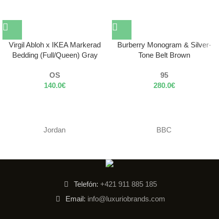
Virgil Abloh x IKEA Markerad
Burberry Monogram & Silver-
Bedding (Full/Queen) Gray
Tone Belt Brown
OS
95
140.0
€
280.0
€
Jordan
BBC
Telefón:
+421 911 885 185
Email:
info@luxuriobrands.com