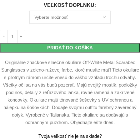
VEĽKOSŤ DOPLNKU
PRIDAŤ DO KOŠÍKA
Originálne značkové slnečné okuliare Off-White Metal Scarabeo
Sunglasses v zeleno-ružovej farbe, ktoré musíte mať! Tieto okuliare
s pilotným rámom určite vnesú do vášho vzhľadu trochu odvahy.
Všetky oči sa na vás budú pozerať. Majú dvojitý mostík, podložky
pod nos, detaily z reťazového lanka, rovné ramená a zakrivené
koncovky. Okuliare majú tónované šošovky s UV ochranou a
nálepku na šošovkách. Dodajte svojmu outfitu farebný záverečný
dotyk. Vyrobené v Taliansku. Tieto okuliare sa dodávajú s
ochranným puzdrom. Objednajte ešte dnes.
Tvoja veľkosť nie je na sklade?