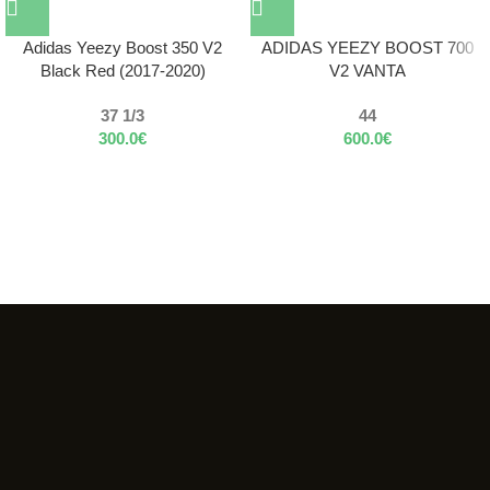
Adidas Yeezy Boost 350 V2
ADIDAS YEEZY BOOST 700
Black Red (2017-2020)
V2 VANTA
37 1/3
44
300.0
€
600.0
€