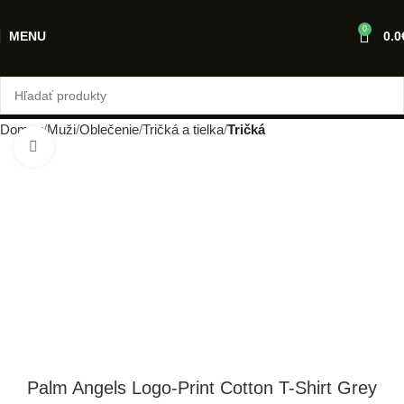
0
MENU
0.0
Domov
Muži
Oblečenie
Tričká a tielka
Tričká
Klikni pre zväčšenie
Palm Angels Logo-Print Cotton T-Shirt Grey