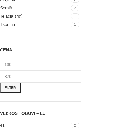
Semiš
2
Teľacia srsť
1
Tkanina
1
CENA
FILTER
VEĽKOSŤ OBUVI – EU
41
2