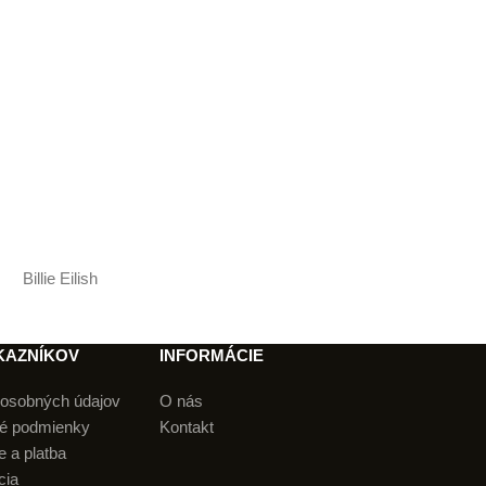
Billie Eilish
KAZNÍKOV
INFORMÁCIE
osobných údajov
O nás
é podmienky
Kontakt
 a platba
cia