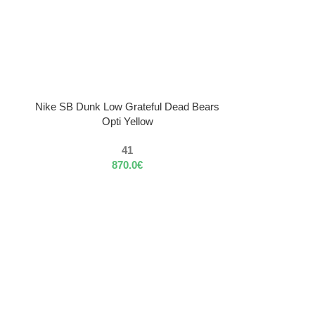
VÝBER MOŽNOSTÍ
Nike SB Dunk Low Grateful Dead Bears
Opti Yellow
41
870.0
€