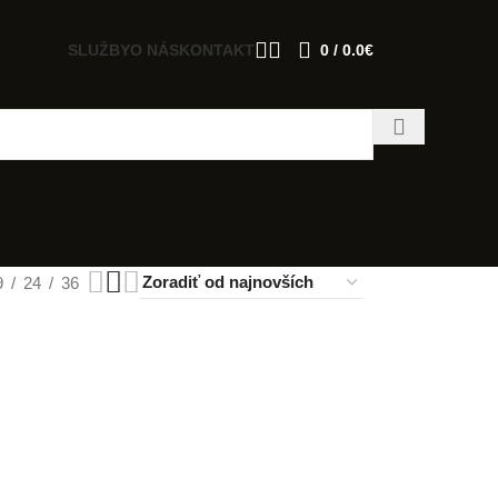
SLUŽBY
O NÁS
KONTAKT
0
/
0.0
€
9
24
36