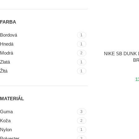
FARBA
Bordová
1
Hnedá
1
Modrá
VÝBER MOŽNOSTÍ
NIKE SB DUNK
2
B
Zlatá
1
Žltá
1
1
MATERIÁL
Guma
3
Koža
2
Nylon
1
Polyester
2