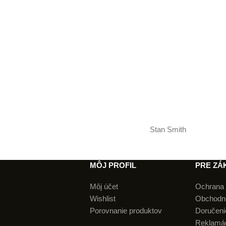
Stan Smith
MÔJ PROFIL
PRE ZÁ
Môj účet
Ochrana 
Wishlist
Obchodn
Porovnanie produktov
Doručenie
Reklamá