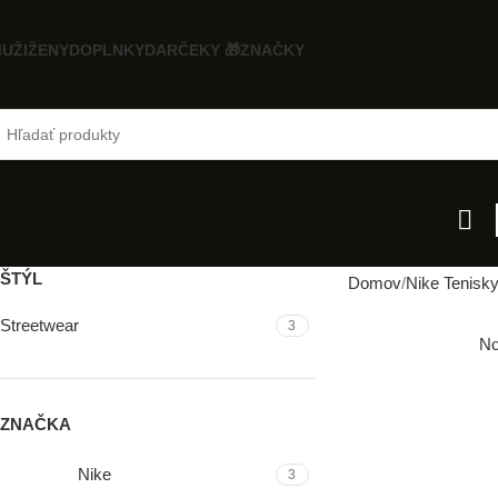
UŽI
ŽENY
DOPLNKY
DARČEKY 🎁
ZNAČKY
ŠTÝL
Domov
Nike Tenisk
Streetwear
3
No
ZNAČKA
Nike
3