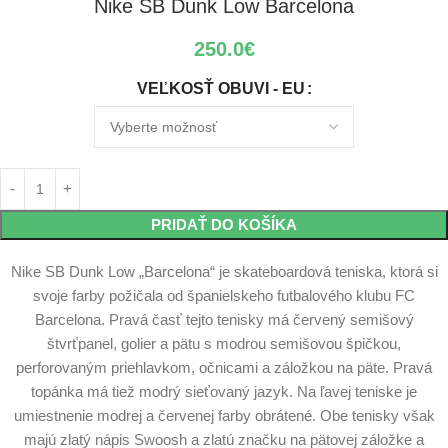
Nike SB Dunk Low Barcelona
250.0
€
VEĽKOSŤ OBUVI - EU
PRIDAŤ DO KOŠÍKA
Nike SB Dunk Low „Barcelona“ je skateboardová teniska, ktorá si
svoje farby požičala od španielskeho futbalového klubu FC
Barcelona. Pravá časť tejto tenisky má červený semišový
štvrťpanel, golier a pätu s modrou semišovou špičkou,
perforovaným priehlavkom, očnicami a záložkou na päte. Pravá
topánka má tiež modrý sieťovaný jazyk. Na ľavej teniske je
umiestnenie modrej a červenej farby obrátené. Obe tenisky však
majú zlatý nápis Swoosh a zlatú značku na pätovej záložke a