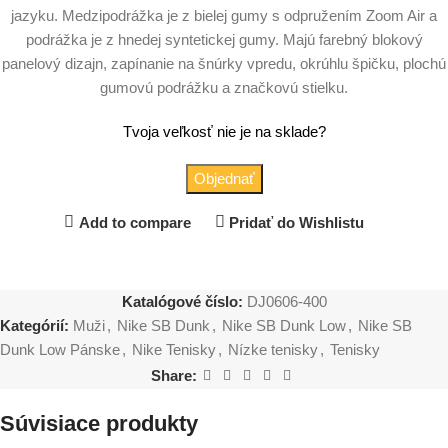
jazyku. Medzipodrážka je z bielej gumy s odpružením Zoom Air a
podrážka je z hnedej syntetickej gumy. Majú farebný blokový
panelový dizajn, zapínanie na šnúrky vpredu, okrúhlu špičku, plochú
gumovú podrážku a značkovú stielku.
Tvoja veľkosť nie je na sklade?
Objednať
Add to compare
Pridať do Wishlistu
Katalógové číslo:
DJ0606-400
Kategórií:
Muži
,
Nike SB Dunk
,
Nike SB Dunk Low
,
Nike SB
Dunk Low Pánske
,
Nike Tenisky
,
Nízke tenisky
,
Tenisky
Share:
Súvisiace produkty