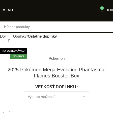
0
MENU
0.0
Domov
Doplnky
Ostatné doplnky
Klikni pre zväčšenie
NA OBJEDNÁVKU
NOVINKA
Pokemon
2025 Pokémon Mega Evolution Phantasmal
Flames Booster Box
VEĽKOSŤ DOPLNKU