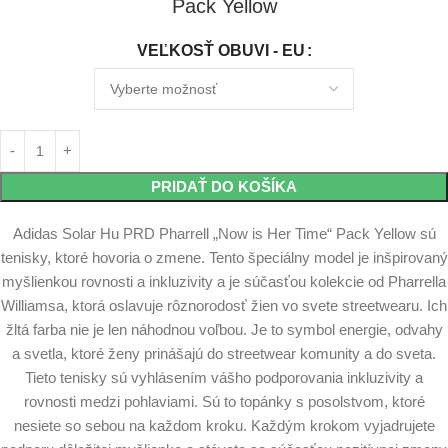
Pack Yellow
VEĽKOSŤ OBUVI - EU
PRIDAŤ DO KOŠÍKA
Adidas Solar Hu PRD Pharrell „Now is Her Time“ Pack Yellow sú
tenisky, ktoré hovoria o zmene. Tento špeciálny model je inšpirovaný
myšlienkou rovnosti a inkluzivity a je súčasťou kolekcie od Pharrella
Williamsa, ktorá oslavuje rôznorodosť žien vo svete streetwearu. Ich
žltá farba nie je len náhodnou voľbou. Je to symbol energie, odvahy
a svetla, ktoré ženy prinášajú do streetwear komunity a do sveta.
Tieto tenisky sú vyhlásením vášho podporovania inkluzivity a
rovnosti medzi pohlaviami. Sú to topánky s posolstvom, ktoré
nesiete so sebou na každom kroku. Každým krokom vyjadrujete