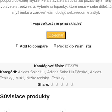
podporu dôležitej myšlienke a stávate sa súčasťou pozitívnej zmeny
vo svete streetwearu. Vyberte si topánky, ktoré nesú v sebe dôležitú
myšlienku a zároveň vám dodajú sebavedomie a štýl.
Tvoja veľkosť nie je na sklade?
Objednať
Add to compare
Pridať do Wishlistu
Katalógové číslo:
EF2379
Kategórií:
Adidas Solar Hu
,
Adidas Solar Hu Pánske
,
Adidas
Tenisky
,
Muži
,
Nízke tenisky
,
Tenisky
Share:
Súvisiace produkty