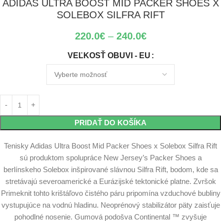
ADIDAS ULTRA BOOST MID PACKER SHOES X
SOLEBOX SILFRA RIFT
220.0
€
–
240.0
€
VEĽKOSŤ OBUVI - EU
PRIDAŤ DO KOŠÍKA
Tenisky Adidas Ultra Boost Mid Packer Shoes x Solebox Silfra Rift
sú produktom spolupráce New Jersey’s Packer Shoes a
berlínskeho Solebox inšpirované slávnou Silfra Rift, bodom, kde sa
stretávajú severoamerické a Eurázijské tektonické platne. Zvršok
Primeknit tohto krištáľovo čistého páru pripomína vzduchové bubliny
vystupujúce na vodnú hladinu. Neoprénový stabilizátor päty zaisťuje
pohodlné nosenie. Gumová podošva Continental ™ zvyšuje