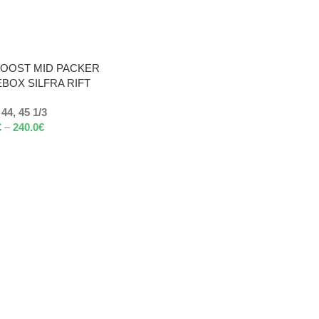
BOOST MID PACKER
BOX SILFRA RIFT
 44, 45 1/3
€
–
240.0
€