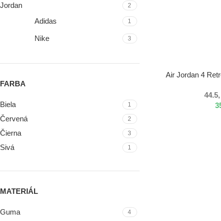
Jordan
2
Adidas
1
Nike
3
VÝBER MOŽNOSTÍ
Air Jordan 4 Ret
FARBA
44.5,
Biela
3
1
Červená
2
Čierna
3
Sivá
1
MATERIÁL
Guma
4