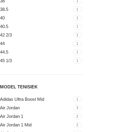
38
1
38.5
1
40
1
40.5
1
42 2/3
1
44
1
44.5
1
45 1/3
1
MODEL TENISIEK
Adidas Ultra Boost Mid
1
Air Jordan
3
Air Jordan 1
2
Air Jordan 1 Mid
2