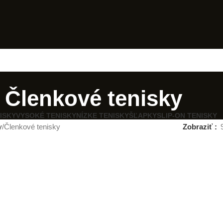
Členkové tenisky
ISKY
VYSOKÉ TENISKY
NÍZKE TENISKY
ŠĽAPKY
SLIP-ON TENISKY
y
Členkové tenisky
Zobraziť