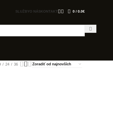
SLUŽBY
O NÁS
KONTAKT
0
/
0.0
€
9
24
36