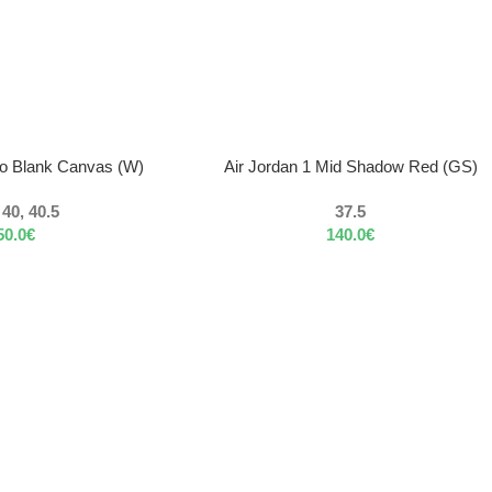
VÝBER MOŽNOSTÍ
ro Blank Canvas (W)
Air Jordan 1 Mid Shadow Red (GS)
 40, 40.5
37.5
50.0
€
140.0
€