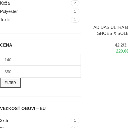
Koža
2
Polyester
1
Textil
1
VÝBER MOŽNOSTÍ
ADIDAS ULTRA 
SHOES X SOLE
CENA
42 2/3,
220.0
FILTER
VEĽKOSŤ OBUVI – EU
37.5
1