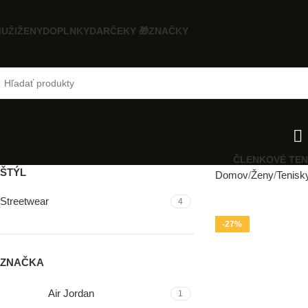
UŽI
ŽENY
DOPLNKY
DARČEKY 🎁
ZNAČKY
ČLENKOVÉ TEN
ŠTÝL
Domov
Ženy
Tenisk
Streetwear
4
-27%
ZNAČKA
Air Jordan
1