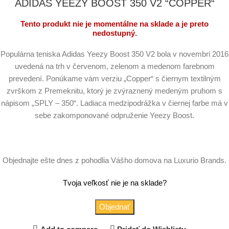
ADIDAS YEEZY BOOST 350 V2 “COPPER“
Tento produkt nie je momentálne na sklade a je preto
nedostupný.
Populárna teniska Adidas Yeezy Boost 350 V2 bola v novembri 2016
uvedená na trh v červenom, zelenom a medenom farebnom
prevedení. Ponúkame vám verziu „Copper“ s čiernym textilným
zvrškom z Premeknitu, ktorý je zvýraznený medeným pruhom s
nápisom „SPLY – 350“. Ladiaca medzipodrážka v čiernej farbe má v
sebe zakomponované odpruženie Yeezy Boost.
Objednajte ešte dnes z pohodlia Vášho domova na Luxurio Brands.
Tvoja veľkosť nie je na sklade?
Objednať