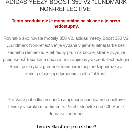
ADIDAS YEEZY BOOST 350 V2 “LUNDMARK
NON-REFLECTIVE“
Tento produkt nie je momentálne na sklade a je preto
nedostupný.
Rovnako ako novšie modely 350 V2, adidas Yeezy Boost 350 V2
„Lundmark Non-reflective“ je vydaná v jemnej letnej farbe bez
zadného remienka. Priehľadný pruh na bočnej strane zvyšuje
priedušnosť topánky a dodáva mu zaujímavý akcent. Technológia
Boost je ukrytá v gumenej transparentnej medzipodrážke a
zabezpečuje jej odpruženie a ultra ľahkosť.
Pre Vaše pohodlie pri chôdzi a aj športe ponúkame značkové
tenisky v širokom sortimente. Pri objednávke nad 500 Eur je
doprava zadarmo.
Tvoja veľkosť nie je na sklade?