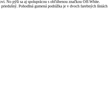
ovi. No pýši sa aj spoluprácou s obľúbenou značkou Off-White.
e priedušný. Pohodlná gumená podrážka je v dvoch farebných líniách