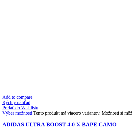
Add to compare
Rýchly náhľad
Pridať do Wishlistu
Výber možností
Tento produkt má viacero variantov. Možnosti si môž
ADIDAS ULTRA BOOST 4.0 X BAPE CAMO