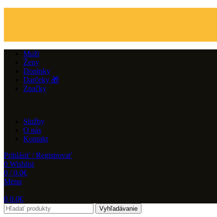
Muži
Ženy
Doplnky
Darčeky 🎁
Značky
Služby
O nás
Kontakt
Prihlásiť / Registrovať
0
Wishlist
0
/
0.0
€
Menu
0
0.0
€
Vyhľadávanie