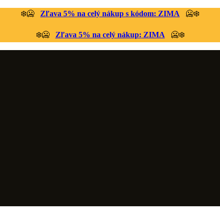
❄️🥶
Zľava 5% na celý nákup s kódom:
ZIMA
🥶❄️
❄️🥶
Zľava 5% na celý nákup:
ZIMA
🥶❄️