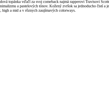
rdová topánka vďačí za svoj comeback najmä rapperovi Travisovi Scott
inimalizmu a pastelových tónov. Kožený zvršok sa jednoducho čistí a j
w, high a mid a v rôznych zaujímavých colorways.