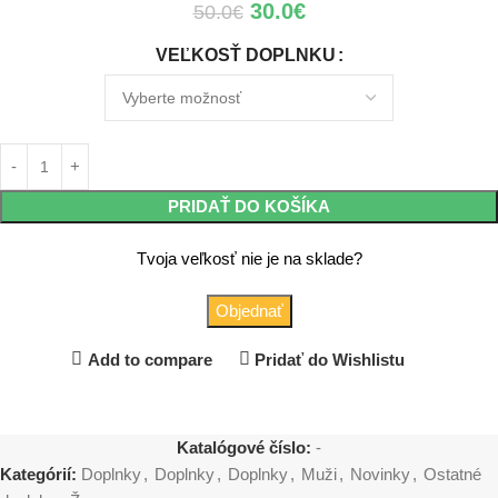
30.0
€
50.0
€
VEĽKOSŤ DOPLNKU
PRIDAŤ DO KOŠÍKA
Tvoja veľkosť nie je na sklade?
Objednať
Add to compare
Pridať do Wishlistu
Katalógové číslo:
-
Kategórií:
Doplnky
,
Doplnky
,
Doplnky
,
Muži
,
Novinky
,
Ostatné