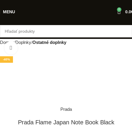
0
MENU
0.0
Domov
Doplnky
Ostatné doplnky
Klikni pre zväčšenie
-40%
Prada
Prada Flame Japan Note Book Black