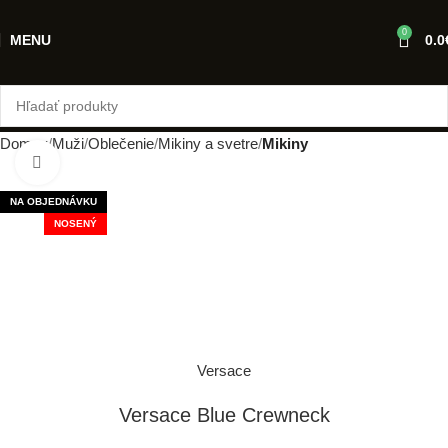
0
MENU
0.0
Domov
Muži
Oblečenie
Mikiny a svetre
Mikiny
Klikni pre zväčšenie
NA OBJEDNÁVKU
NOSENÝ
Versace
Versace Blue Crewneck