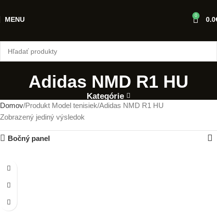
0
MENU
0.0
Adidas NMD R1 HU
Kategórie
Domov
Produkt Model tenisiek
Adidas NMD R1 HU
Zobrazený jediný výsledok
Bočný panel