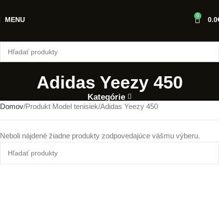
0
MENU
0.0
Adidas Yeezy 450
Kategórie
Domov
Produkt Model tenisiek
Adidas Yeezy 450
Neboli nájdené žiadne produkty zodpovedajúce vášmu výberu.