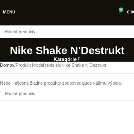
0
MENU
0.0
Nike Shake N'Destrukt
Kategórie
Domov
Produkt Model tenisiek
Nike Shake N'Destrukt
Neboli nájdené žiadne produkty zodpovedajúce vášmu výberu.