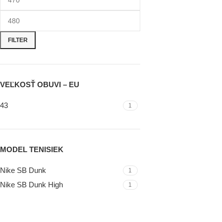
FILTER
VEĽKOSŤ OBUVI – EU
43
1
MODEL TENISIEK
Nike SB Dunk
1
Nike SB Dunk High
1