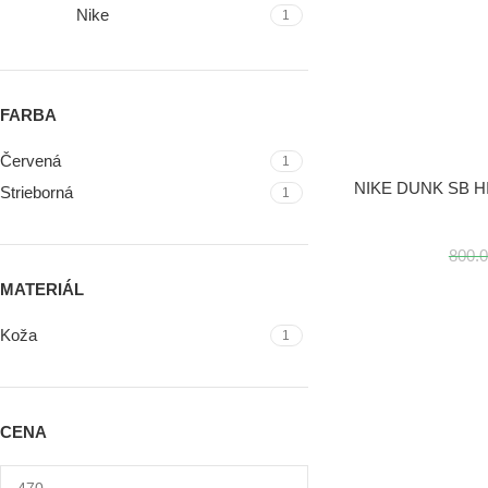
Nike
1
FARBA
Červená
1
VÝBER MOŽNOSTÍ
NIKE DUNK SB 
Strieborná
1
800.0
MATERIÁL
Koža
1
CENA