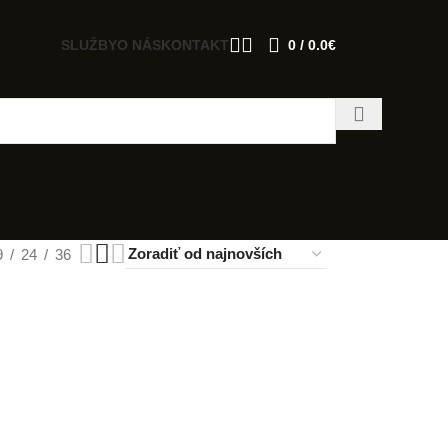
SLUŽBY
O NÁS
KONTAKT
0
/
0.0
€
9
24
36