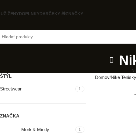
UŽI
ŽENY
DOPLNKY
DARČEKY 🎁
ZNAČKY
Ni
N
ŠTÝL
Domov
Nike Tenisk
Streetwear
1
ZNAČKA
Mork & Mindy
1