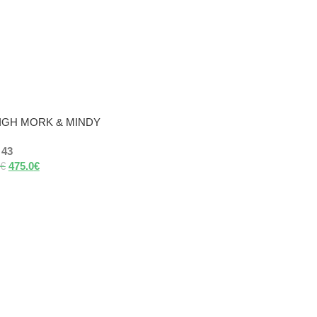
HIGH MORK & MINDY
43
€
475.0
€