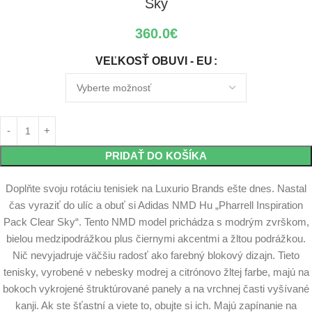
Sky
360.0
€
VEĽKOSŤ OBUVI - EU
PRIDAŤ DO KOŠÍKA
Doplňte svoju rotáciu tenisiek na Luxurio Brands ešte dnes. Nastal
čas vyraziť do ulíc a obuť si Adidas NMD Hu „Pharrell Inspiration
Pack Clear Sky“. Tento NMD model prichádza s modrým zvrškom,
bielou medzipodrážkou plus čiernymi akcentmi a žltou podrážkou.
Nič nevyjadruje väčšiu radosť ako farebný blokový dizajn. Tieto
tenisky, vyrobené v nebesky modrej a citrónovo žltej farbe, majú na
bokoch vykrojené štruktúrované panely a na vrchnej časti vyšívané
kanji. Ak ste šťastní a viete to, obujte si ich. Majú zapínanie na