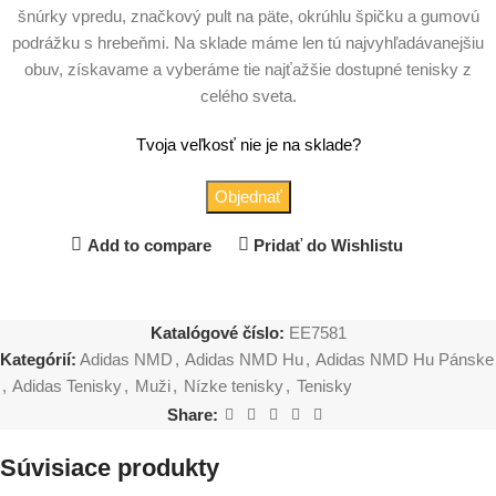
šnúrky vpredu, značkový pult na päte, okrúhlu špičku a gumovú
podrážku s hrebeňmi. Na sklade máme len tú najvyhľadávanejšiu
obuv, získavame a vyberáme tie najťažšie dostupné tenisky z
celého sveta.
Tvoja veľkosť nie je na sklade?
Objednať
Add to compare
Pridať do Wishlistu
Katalógové číslo:
EE7581
Kategórií:
Adidas NMD
,
Adidas NMD Hu
,
Adidas NMD Hu Pánske
,
Adidas Tenisky
,
Muži
,
Nízke tenisky
,
Tenisky
Share:
Súvisiace produkty