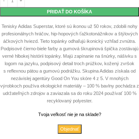
PRIDAŤ DO KOŠÍKA
Tenisky Adidas Superstar, ktoré sú ikonou už 50 rokov, zdobili nohy
profesionálnych hráčov, hip-hopových ťažkotonážnikov a štýlových
áčkových hviezd. Tieto topánky odhaľujú ikonický vzhľad zvnútra.
Podpisové čierno-biele farby a gumová škrupinová špička zostávajú
verné hlbokej histórii topánky. Majú zapínanie na šnúrky, nášivku s
logom na jazyku, podpisový detail troch prúžkov, kožený zvršok
s reflexnou pätou a gumovú podrážku. Skupina Adidas získala od
nezávislej agentúry Good On You skóre 4 z 5. V mnohých
výrobkoch používa ekologické materiály – 100 % bavlny pochádza z
udržateľných zdrojov a zaviazala sa do roku 2024 používať 100 %
recyklovaný polyester.
Tvoja veľkosť nie je na sklade?
Objednať