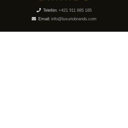
Telefón:
+421 911 885 185
Email:
info@luxuriobrands.com
MÔJ PROFIL
Môj účet
Wishlist
Porovnanie produktov
PRE ZÁKAZNÍKOV
Ochrana osobných údajov
Obchodné podmienky
Doručenie a platba
Reklamácia
INFORMÁCIE