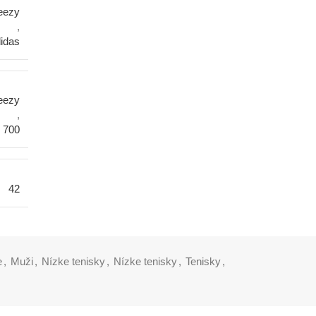
eezy
,
idas
eezy
,
 700
42
e
,
Muži
,
Nízke tenisky
,
Nízke tenisky
,
Tenisky
,