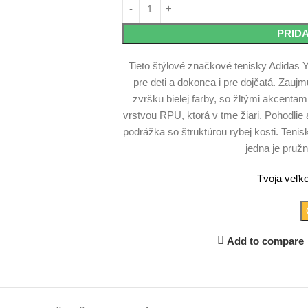
PRID
Tieto štýlové značkové tenisky Adidas 
pre deti a dokonca i pre dojčatá. Zauj
zvršku bielej farby, so žltými akcentam
vrstvou RPU, ktorá v tme žiari. Pohodl
podrážka so štruktúrou rybej kosti. Ten
jedna je pruž
Tvoja veľko
Add to compare