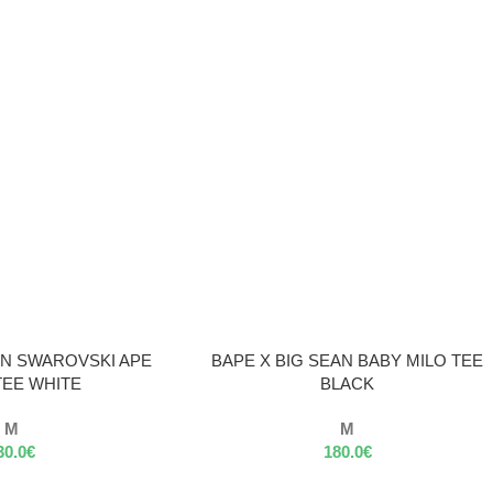
VÝBER MOŽNOSTÍ
AN SWAROVSKI APE
BAPE X BIG SEAN BABY MILO TEE
TEE WHITE
BLACK
M
M
30.0
€
180.0
€