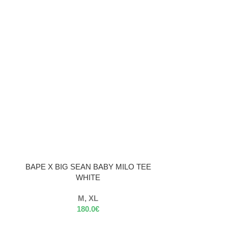
VÝBER MOŽNOSTÍ
BAPE X BIG SEAN BABY MILO TEE
WHITE
VÝBER MOŽNOST
OFF-WHITE X 
M, XL
OR
180.0
€