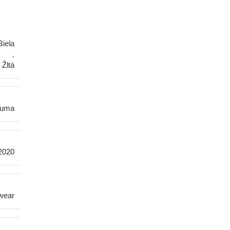
Biela
,
Žltá
uma
2020
wear