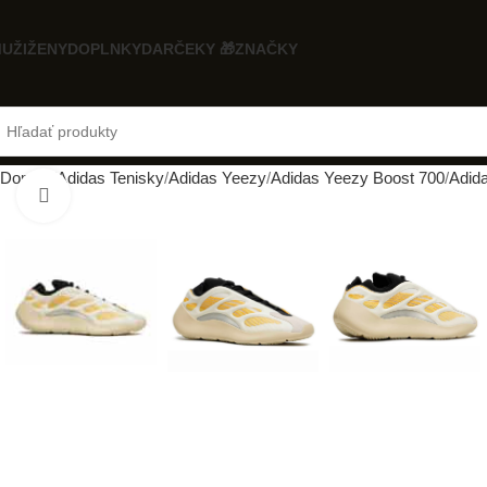
UŽI
ŽENY
DOPLNKY
DARČEKY 🎁
ZNAČKY
Domov
Adidas Tenisky
Adidas Yeezy
Adidas Yeezy Boost 700
Adid
Klikni pre zväčšenie