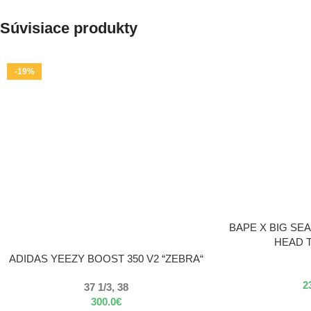
Súvisiace produkty
-19%
VÝBER MOŽNOSTÍ
BAPE X BIG SE
HEAD 
VÝBER MOŽNOSTÍ
ADIDAS YEEZY BOOST 350 V2 “ZEBRA“
2
37 1/3, 38
300.0
€