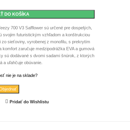
AŤ DO KOŠÍKA
Yeezy 700 V3 Safflower sú určené pre dospelých,
mú svojim futuristickým vzhľadom a konštrukciou
i zo sieťoviny, vyrobenej z monofilu, s prekrytím
ie a komfort zaručuje medzipodrážka EVA a gumová
isky sú dodávané s dvomi sadami šnúrok, z ktorých
ná a uľahčuje obúvanie.
sť nie je na sklade?
Objednať
Pridať do Wishlistu