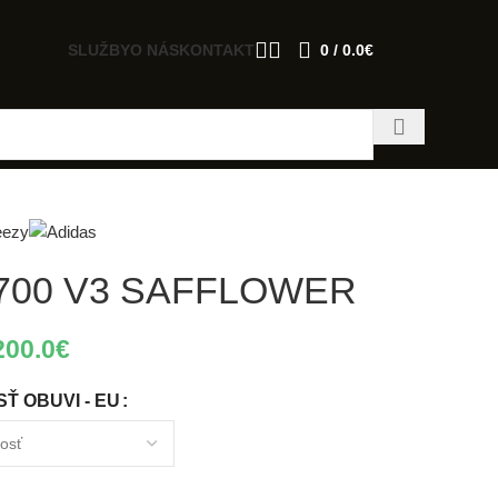
SLUŽBY
O NÁS
KONTAKT
0
/
0.0
€
700 V3 SAFFLOWER
200.0
€
Ť OBUVI - EU