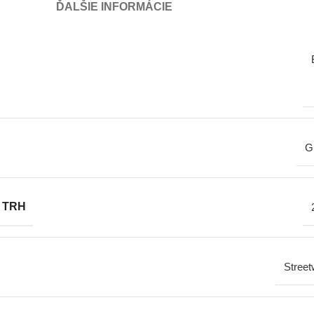
ĎALŠIE INFORMÁCIE
G
 TRH
Street