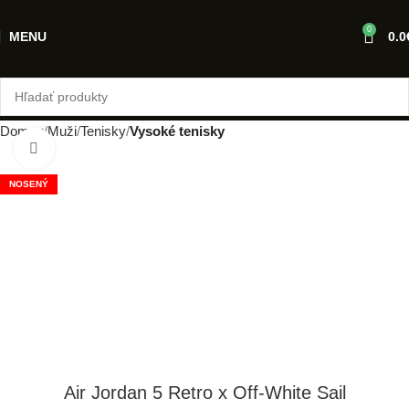
0
MENU
0.0
Domov
Muži
Tenisky
Vysoké tenisky
Klikni pre zväčšenie
NOSENÝ
Air Jordan 5 Retro x Off-White Sail