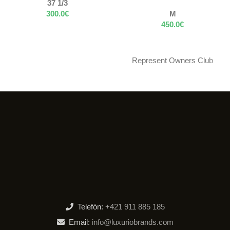
37 1/3
300.0
€
M
450.0
€
Represent Owners Club
Telefón:
+421 911 885 185
Email:
info@luxuriobrands.com