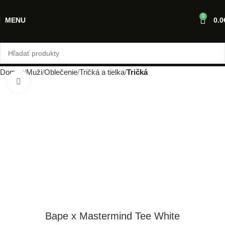
0
MENU
0.0
Domov
Muži
Oblečenie
Tričká a tielka
Tričká
Klikni pre zväčšenie
Bape x Mastermind Tee White