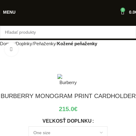
0
MENU
0.0
Domov
Doplnky
Peňaženky
Kožené peňaženky
Klikni pre zväčšenie
BURBERRY MONOGRAM PRINT CARDHOLDER
215.0
€
VEĽKOSŤ DOPLNKU