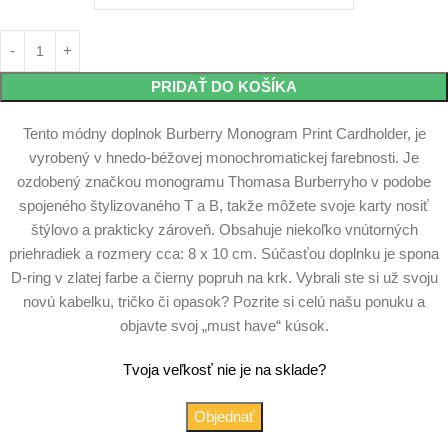
PRIDAŤ DO KOŠÍKA
Tento módny doplnok Burberry Monogram Print Cardholder, je
vyrobený v hnedo-béžovej monochromatickej farebnosti. Je
ozdobený značkou monogramu Thomasa Burberryho v podobe
spojeného štylizovaného T a B, takže môžete svoje karty nosiť
štýlovo a prakticky zároveň. Obsahuje niekoľko vnútorných
priehradiek a rozmery cca: 8 x 10 cm. Súčasťou doplnku je spona
D-ring v zlatej farbe a čierny popruh na krk. Vybrali ste si už svoju
novú kabelku, tričko či opasok? Pozrite si celú našu ponuku a
objavte svoj „must have“ kúsok.
Tvoja veľkosť nie je na sklade?
Objednať