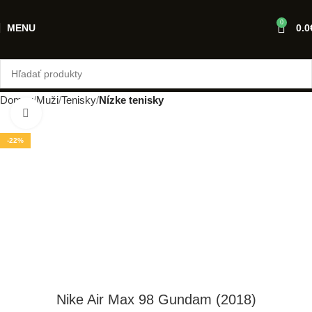
0
MENU
0.0
Domov
Muži
Tenisky
Nízke tenisky
Klikni pre zväčšenie
-22%
Nike Air Max 98 Gundam (2018)