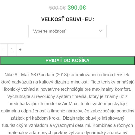
390.0
€
500.0
€
VEĽKOSŤ OBUVI - EU
PRIDAŤ DO KOŠÍKA
Nike Air Max 98 Gundam (2018) sú limitovanou edíciou tenisiek,
ktoré nadväzujú na kultový dizajn z minulosti. Tieto tenisky prinášajú
ikonický vzhľad a inovatívne technológie pre maximálny komfort.
Vychutnajte si revolučný systém tlmenia, ktorý je známy už z
predchádzajúcich modelov Air Max. Tento systém poskytuje
optimálnu odpruženosť a tlmenie nárazov, čo zabezpečuje pohodlný
zážitok pri každom kroku. Dizajn tejto obuvi je inšpirovaný
futuristickým vzhľadom a výraznými detailmi. Kombinácia rôznych
materiálov a farebných prvkov vytvára dynamický a unikátny