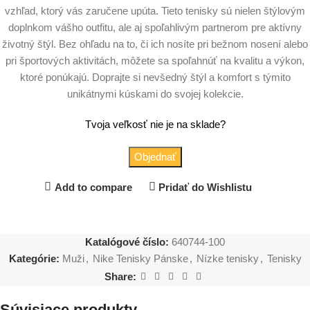
vzhľad, ktorý vás zaručene upúta. Tieto tenisky sú nielen štýlovým
doplnkom vášho outfitu, ale aj spoľahlivým partnerom pre aktívny
životný štýl. Bez ohľadu na to, či ich nosíte pri bežnom nosení alebo
pri športových aktivitách, môžete sa spoľahnúť na kvalitu a výkon,
ktoré ponúkajú. Doprajte si nevšedný štýl a komfort s týmito
unikátnymi kúskami do svojej kolekcie.
Tvoja veľkosť nie je na sklade?
Objednať
Add to compare
Pridať do Wishlistu
Katalógové číslo:
640744-100
Kategórie:
Muži
,
Nike Tenisky Pánske
,
Nízke tenisky
,
Tenisky
Share:
Súvisiace produkty