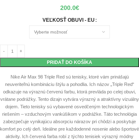
200.0
€
VEĽKOSŤ OBUVI - EU
PRIDAŤ DO KOŠÍKA
Nike Air Max 98 Triple Red sú tenisky, ktoré vám prinášajú
neuveriteľnú kombináciu štýlu a pohodlia. Ich názov „Triple Red“
odkazuje na výraznú červenú farbu, ktorá prevláda po celej obuvi,
vrátane podrážky. Tento dizajn vytvára výrazný a atraktívny vizuálny
dojem. Tieto tenisky sú vybavené osvedčeným technologickým
riešením – vzduchovým vankúšikom v podrážke. Táto technológia
zabezpečuje vynikajúcu absorpciu nárazov pri chôdzi a poskytuje
komfort po celý deň. Ideálne pre každodenné nosenie alebo športové
aktivity. Ich červená farba robí z týchto tenisiek výrazný módny