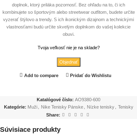
doplnok, ktorý priláka pozornosť. Bez ohľadu na to, či ich
kombinujete so športovým alebo streetwear outfitom, budete určite
vyzerať štýlovo a trendy. S ich ikonickým dizajnom a technickými
vlastnosťami budú určite skvelým doplnkom do vašej kolekcie
obuvi.
Tvoja veľkosť nie je na sklade?
Objednať
Add to compare
Pridať do Wishlistu
Katalógové číslo:
AO9380-600
Kategórie:
Muži
,
Nike Tenisky Pánske
,
Nízke tenisky
,
Tenisky
Share:
Súvisiace produkty