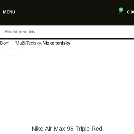
0
MENU
0.0
Domov
Muži
Tenisky
Nízke tenisky
Klikni pre zväčšenie
Nike Air Max 98 Triple Red