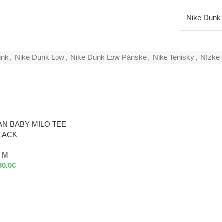
Nike Dunk
unk
,
Nike Dunk Low
,
Nike Dunk Low Pánske
,
Nike Tenisky
,
Nízke 
AN BABY MILO TEE
LACK
M
80.0
€