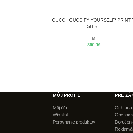
VÝBER MOŽNOSTÍ
GUCCI “GUCCIFY YOURSELF“ PRINT 
SHIRT
M
390.0
€
MÔJ PROFIL
PRE ZÁ
Môj účet
Ochrana 
Wishlist
Obchodn
Porovnanie produktov
Doručenie
Reklamá