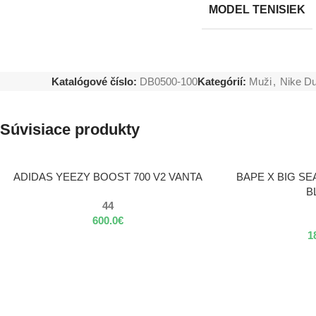
MODEL TENISIEK
Katalógové číslo:
DB0500-100
Kategórií:
Muži
,
Nike D
Súvisiace produkty
VÝBER MOŽNOSTÍ
VÝBER MOŽNOSTÍ
ADIDAS YEEZY BOOST 700 V2 VANTA
BAPE X BIG SE
B
44
600.0
€
1