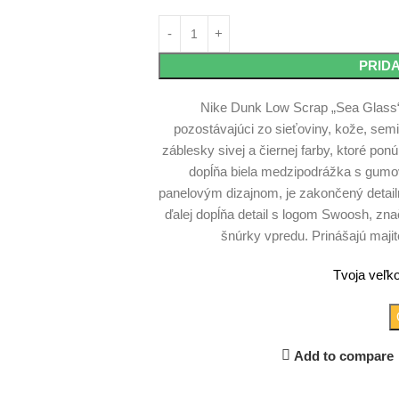
PRID
Nike Dunk Low Scrap „Sea Glass
pozostávajúci zo sieťoviny, kože, semi
záblesky sivej a čiernej farby, ktoré ponú
dopĺňa biela medzipodrážka s gumo
panelovým dizajnom, je zakončený detail
ďalej dopĺňa detail s logom Swoosh, zna
šnúrky vpredu. Prinášajú majit
Tvoja veľko
Add to compare