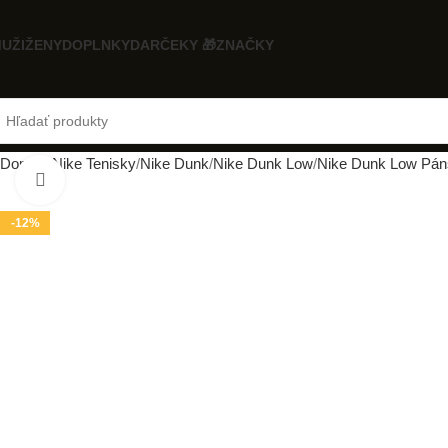
UŽI
ŽENY
DOPLNKY
DARČEKY 🎁
ZNAČKY
Domov
Nike Tenisky
Nike Dunk
Nike Dunk Low
Nike Dunk Low Pán
Klikni pre zväčšenie
-12%