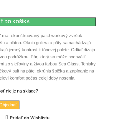
AŤ DO KOŠÍKA
“ má rekonštruovaný patchworkový zvršok
šu a plátna. Okolo goliera a päty sa nachádzajú
kajú jemný kontrast k tónovej palete. Odtiaľ dizajn
vou podrážkou. Pár, ktorý sa môže pochváliť
mi zo sieťoviny a živou farbou Sea Glass. Tenisky
čkový pult na päte, okrúhla špička a zapínanie na
eľovi komfort počas celej doby nosenia.
sť nie je na sklade?
Objednať
Pridať do Wishlistu