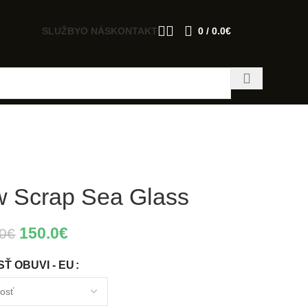
SLUŽBY
O NÁS
KONTAKT
0
/
0.0
€
w Scrap Sea Glass
150.0
€
0
€
Ť OBUVI - EU