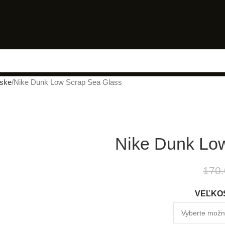
ske
Nike Dunk Low Scrap Sea Glass
Nike Dunk Lo
170.
VEĽKOS