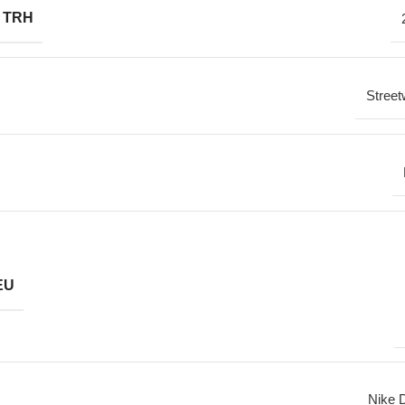
 TRH
Street
EU
Nike 