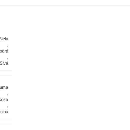
Biela
,
odrá
,
Sivá
uma
,
Koža
,
nina