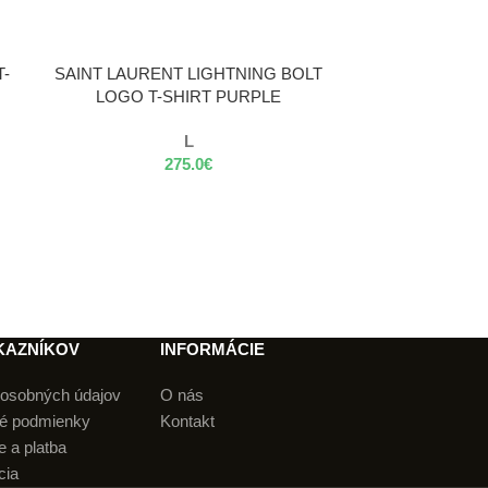
VÝBER MOŽNOSTÍ
VÝBER MOŽNOST
T-
SAINT LAURENT LIGHTNING BOLT
ADIDAS YEEZY
LOGO T-SHIRT PURPLE
RE
L
44
275.0
€
KAZNÍKOV
INFORMÁCIE
osobných údajov
O nás
é podmienky
Kontakt
 a platba
cia